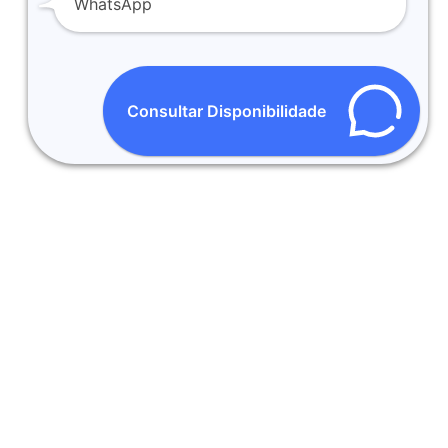
WhatsApp
Consultar Disponibilidade
ESMO DIA:
COMPRE SEM RISCO: Optando
as horas em BH e
pela Entrega em BH e Região
 em Loja.
você só paga ao receber o