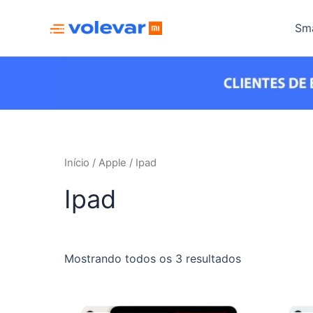
Ir
para
Sma
o
conteúdo
Início
/
Apple
/ Ipad
Ipad
Classificado
Mostrando todos os 3 resultados
por
mais
recente