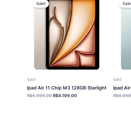
Sale!
Sale
Ipad
Ipad
Ipad Air 11 Chip M3 128GB Starlight
Ipad Ai
O
O
R$
4.999,00
R$
4.199,00
R$
4.999
preço
preço
original
atual
era:
é:
R$4.999,00.
R$4.199,00.