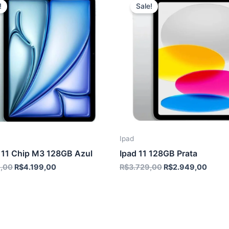
!
Sale!
Ipad
r 11 Chip M3 128GB Azul
Ipad 11 128GB Prata
O
O
O
O
,00
R$
4.199,00
R$
3.729,00
R$
2.949,00
preço
preço
preço
preço
original
atual
original
atual
era:
é:
era:
é:
R$4.999,00.
R$4.199,00.
R$3.729,00.
R$2.9