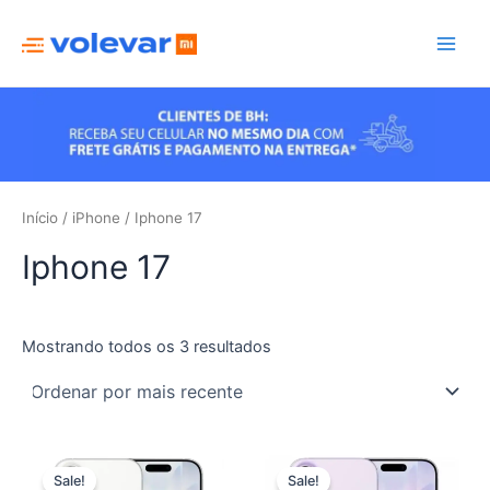
Ir
para
Main
o
conteúdo
Men
Início
/
iPhone
/ Iphone 17
Iphone 17
Classificado
Mostrando todos os 3 resultados
por
mais
recente
Sale!
Sale!