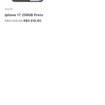
Apple
Iphone 17 256GB Preto
O
O
R$
6.419,00
R$
5.419,90
preço
preço
original
atual
era:
é:
R$6.419,00.
R$5.419,90.