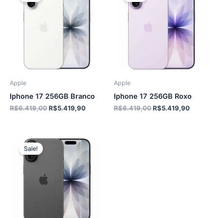
Apple
Apple
Iphone 17 256GB Branco
Iphone 17 256GB Roxo
O
O
O
O
R$
6.419,00
R$
5.419,90
R$
6.419,00
R$
5.419,90
preço
preço
preço
preço
original
atual
original
atual
era:
é:
era:
é:
R$6.419,00.
R$5.419,90.
R$6.419,00.
R$5.419,
Sale!