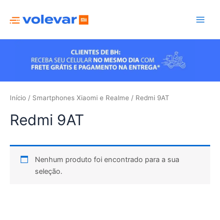
Ir
para
Main
o
conteúdo
Men
Início
/
Smartphones Xiaomi e Realme
/ Redmi 9AT
Redmi 9AT
Nenhum produto foi encontrado para a sua
seleção.