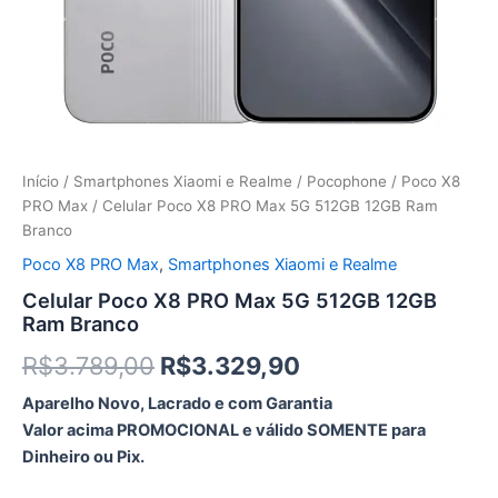
Início
/
Smartphones Xiaomi e Realme
/
Pocophone
/
Poco X8
PRO Max
/ Celular Poco X8 PRO Max 5G 512GB 12GB Ram
Branco
Poco X8 PRO Max
,
Smartphones Xiaomi e Realme
Celular Poco X8 PRO Max 5G 512GB 12GB
Ram Branco
O
O
R$
3.789,00
R$
3.329,90
preço
preço
Aparelho Novo, Lacrado e com Garantia
Valor acima PROMOCIONAL e válido SOMENTE para
original
atual
Dinheiro ou Pix.
era:
é: