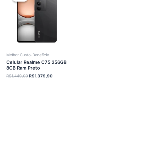
Melhor Custo-Benefício
Celular Realme C75 256GB
8GB Ram Preto
O
O
R$
1.449,00
R$
1.379,90
preço
preço
original
atual
era:
é:
R$1.449,00.
R$1.379,90.