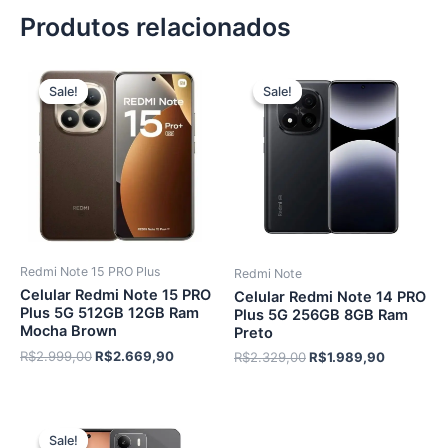
R$2.479,00.
R$2.119,90.
R$2.999,00.
R$2.659,
Produtos relacionados
Sale!
Sale!
Sale!
Sale!
Redmi Note 15 PRO Plus
Redmi Note
Celular Redmi Note 15 PRO
Celular Redmi Note 14 PRO
Plus 5G 512GB 12GB Ram
Plus 5G 256GB 8GB Ram
Mocha Brown
Preto
O
O
R$
2.999,00
R$
2.669,90
O
O
R$
2.329,00
R$
1.989,90
preço
preço
preço
preço
original
atual
original
atual
era:
é:
era:
é:
R$2.999,00.
R$2.669,90.
R$2.329,00.
R$1.989,
Sale!
Sale!