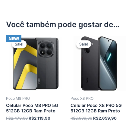
Você também pode gostar de…
Sale!
Sale!
Sale!
Sale!
Poco M8 PRO
Poco X8 PRO
Celular Poco M8 PRO 5G
Celular Poco X8 PRO 5G
512GB 12GB Ram Preto
512GB 12GB Ram Preto
O
O
O
O
R$
2.479,00
R$
2.119,90
R$
2.999,00
R$
2.659,90
preço
preço
preço
preço
original
atual
original
atual
era:
é:
era:
é: