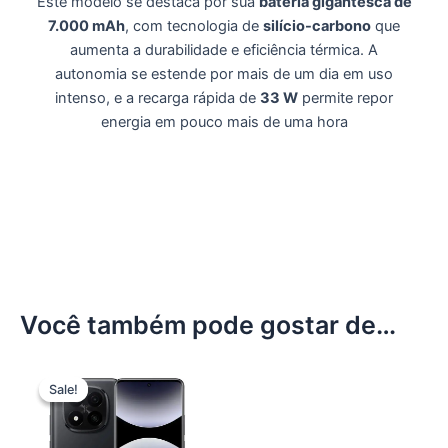
Este modelo se destaca por sua
bateria gigantesca de
7.000 mAh
, com tecnologia de
silício-carbono
que
aumenta a durabilidade e eficiência térmica. A
autonomia se estende por mais de um dia em uso
intenso, e a recarga rápida de
33 W
permite repor
energia em pouco mais de uma hora
Você também pode gostar de…
Sale!
Sale!