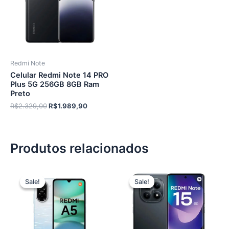
Redmi Note
Celular Redmi Note 14 PRO
Plus 5G 256GB 8GB Ram
Preto
O
O
R$
2.329,00
R$
1.989,90
preço
preço
original
atual
era:
é:
R$2.329,00.
R$1.989,90.
Produtos relacionados
Sale!
Sale!
Sale!
Sale!