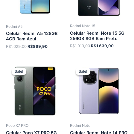
Redmi Note 15
Redmi A5
Celular Redmi Note 15 5G
Celular Redmi A5 128GB
256GB 8GB Ram Preto
4GB Ram Azul
O
O
R$
1.919,00
R$
1.639,90
O
O
R$
1.029,00
R$
869,90
preço
preço
preço
preço
original
atual
original
atual
era:
é:
era:
é:
R$1.919,00.
R$1.639,9
R$1.029,00.
R$869,90.
Sale!
Sale!
Sale!
Sale!
Poco X7 PRO
Redmi Note
Celular Poco X7 PRO 5G
Celular Redmi Note 14 PRO