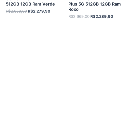
512GB 12GB Ram Verde
Plus 5G 512GB 12GB Ram
Roxo
O
O
R$
2.659,00
R$
2.279,90
preço
preço
O
O
R$
2.669,00
R$
2.289,90
original
atual
preço
preço
era:
é:
original
atual
R$2.659,00.
R$2.279,90.
era:
é:
R$2.669,00.
R$2.289,