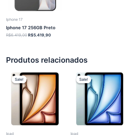
Iphone 17
Iphone 17 256GB Preto
O
O
R$
6.419,00
R$
5.419,90
preço
preço
original
atual
era:
é:
R$6.419,00.
R$5.419,90.
Produtos relacionados
Sale!
Sale!
Sale!
Sale!
Ipad
Ipad