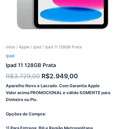
Início
/
Apple
/
Ipad
/ Ipad 11 128GB Prata
Ipad
Ipad 11 128GB Prata
O
O
R$
3.729,00
R$
2.949,00
preço
preço
Aparelho Novo e Lacrado. Com Garantia Apple
Valor acima PROMOCIONAL e válido SOMENTE para
original
atual
Dinheiro ou Pix.
era:
é:
Opções de Compra:
R$3.729,00.
R$2.949,00.
1) Para Entrega:
BH e Região Metropolitana