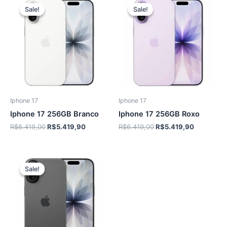
Sale!
Sale!
Sale!
Sale!
Iphone 17
Iphone 17
Iphone 17 256GB Branco
Iphone 17 256GB Roxo
O
O
O
O
R$
6.419,00
R$
5.419,90
R$
6.419,00
R$
5.419,90
preço
preço
preço
preço
original
atual
original
atual
era:
é:
era:
é:
R$6.419,00.
R$5.419,90.
R$6.419,00.
R$5.419,9
Sale!
Sale!