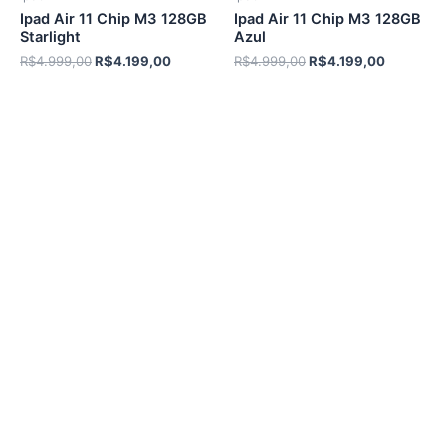
Ipad Air 11 Chip M3 128GB
Ipad Air 11 Chip M3 128GB
Starlight
Azul
O
O
O
O
R$
4.999,00
R$
4.199,00
R$
4.999,00
R$
4.199,00
preço
preço
preço
preço
original
atual
original
atual
era:
é:
era:
é:
R$4.999,00.
R$4.199,00.
R$4.999,00.
R$4.199,