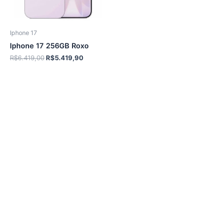
Iphone 17
Iphone 17 256GB Roxo
O
O
R$
6.419,00
R$
5.419,90
preço
preço
original
atual
era:
é:
R$6.419,00.
R$5.419,90.