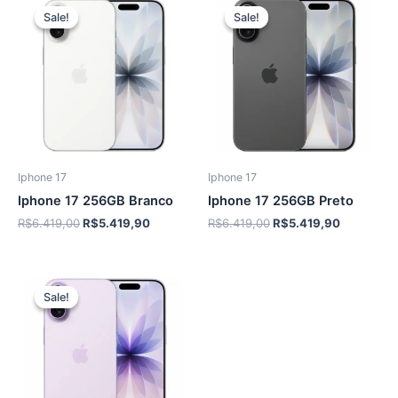
Sale!
Sale!
Sale!
Sale!
Iphone 17
Iphone 17
Iphone 17 256GB Branco
Iphone 17 256GB Preto
O
O
O
O
R$
6.419,00
R$
5.419,90
R$
6.419,00
R$
5.419,90
preço
preço
preço
preço
original
atual
original
atual
era:
é:
era:
é:
R$6.419,00.
R$5.419,90.
R$6.419,00.
R$5.419,9
Sale!
Sale!