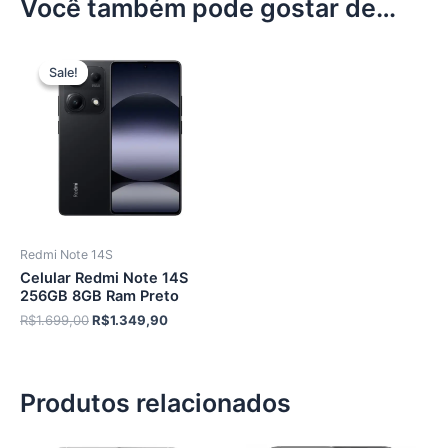
Você também pode gostar de…
Sale!
Sale!
Redmi Note 14S
Celular Redmi Note 14S
256GB 8GB Ram Preto
O
O
R$
1.699,00
R$
1.349,90
preço
preço
original
atual
era:
é:
R$1.699,00.
R$1.349,90.
Produtos relacionados