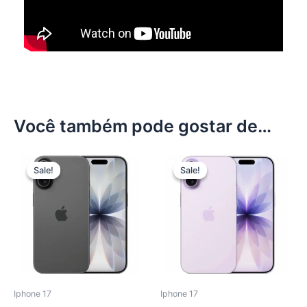
Você também pode gostar de…
Sale!
Sale!
Sale!
Sale!
Iphone 17
Iphone 17