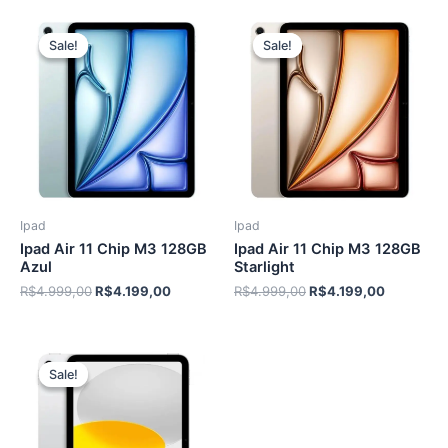
Sale!
Sale!
Sale!
Sale!
Ipad
Ipad
Ipad Air 11 Chip M3 128GB
Ipad Air 11 Chip M3 128GB
Azul
Starlight
O
O
O
O
R$
4.999,00
R$
4.199,00
R$
4.999,00
R$
4.199,00
preço
preço
preço
preço
original
atual
original
atual
era:
é:
era:
é:
R$4.999,00.
R$4.199,00.
R$4.999,00.
R$4.199,
Sale!
Sale!