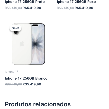
Iphone 17 256GB Preto
Iphone 17 256GB Roxo
O
O
O
O
R$
6.419,00
R$
5.419,90
R$
6.419,00
R$
5.419,90
preço
preço
preço
preço
original
atual
original
atual
era:
é:
era:
é:
R$6.419,00.
R$5.419,90.
R$6.419,00.
R$5.419,9
Sale!
Sale!
Iphone 17
Iphone 17 256GB Branco
O
O
R$
6.419,00
R$
5.419,90
preço
preço
original
atual
era:
é:
R$6.419,00.
R$5.419,90.
Produtos relacionados